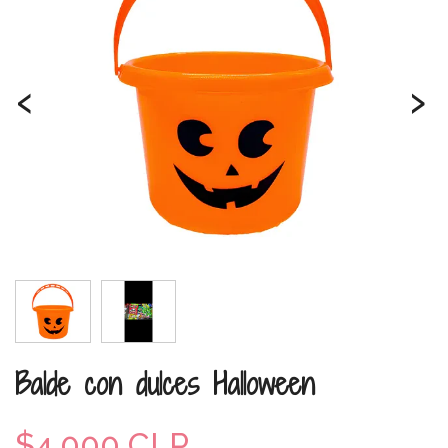
‹
›
Balde con dulces Halloween
$4.000 CLP