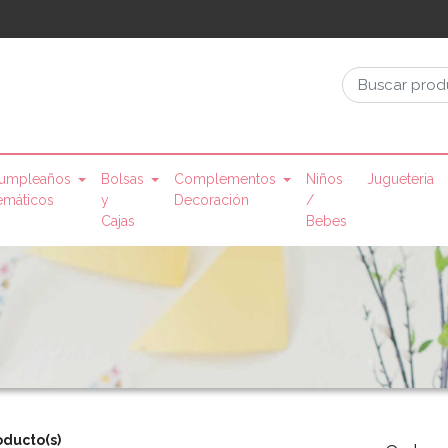
umpleaños
Bolsas
Complementos
Niños
Jugueteria
emáticos
y
Decoración
/
Cajas
Bebes
oducto(s)