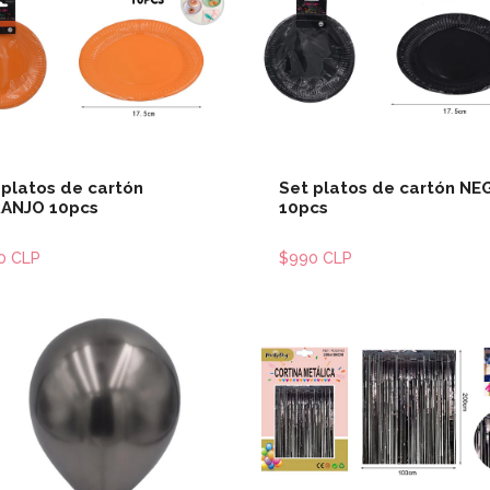
Ver detalles
Ver detal
 platos de cartón
Set platos de cartón N
ANJO 10pcs
10pcs
0 CLP
$990 CLP
Ver detalles
Ver detal