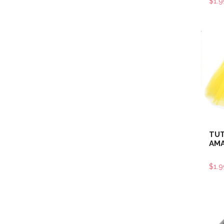
$1.
TUT
AMA
$1.