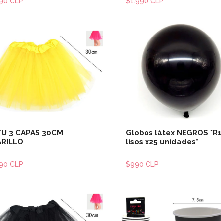
990 CLP
$1.990 CLP
Ver detalles
Ver detal
U 3 CAPAS 30CM
Globos látex NEGROS *R
RILLO
lisos x25 unidades*
990 CLP
$990 CLP