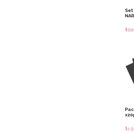
Set
NA
$99
Pac
x20
$1.