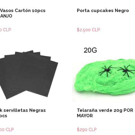
 Vasos Cartón 10pcs
Porta cupcakes Negro
RANJO
0 CLP
$2.500 CLP
Ver detalles
Ver detal
k servilletas Negras
Telaraña verde 20g POR
pcs
MAYOR
500 CLP
$290 CLP