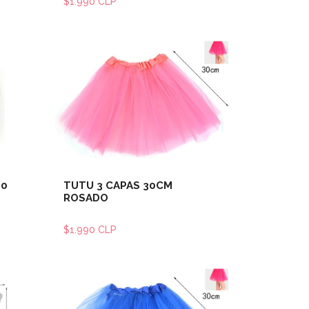
$1.990 CLP
les
Ver detalles
10
TUTU 3 CAPAS 30CM
ROSADO
$1.990 CLP