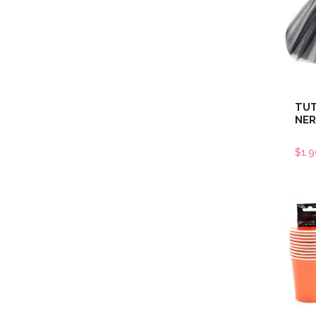
TUT
NE
$1.