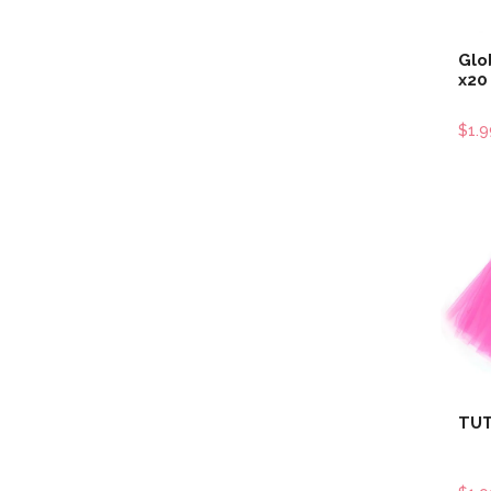
Glo
x20
$1.
TUT