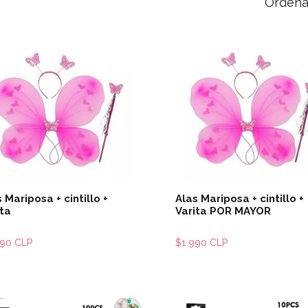
Ordena
Ver detalles
Ver detal
 Mariposa + cintillo +
Alas Mariposa + cintillo +
ita
Varita POR MAYOR
490 CLP
$1.990 CLP