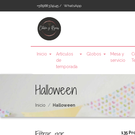
+56968374145 /
WhatsApp
Inicio
Artículos
Globos
Mesa y
C
de
servicio
T
temporada
Halloween
Inicio
Halloween
Filtrar por
135 Pr