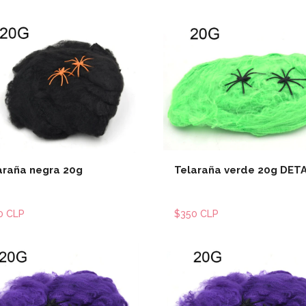
Ver detalles
Ver detal
araña negra 20g
Telaraña verde 20g DET
0 CLP
$350 CLP