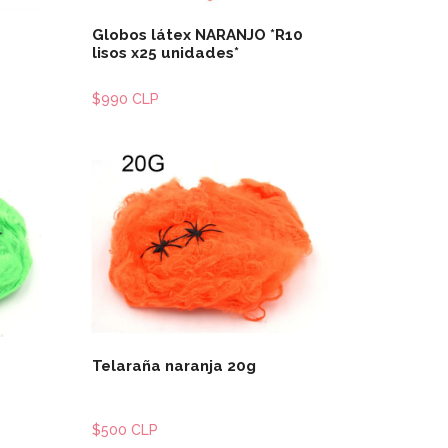
Globos látex NARANJO *R10
lisos x25 unidades*
$990 CLP
les
Ver detalles
Telaraña naranja 20g
$500 CLP