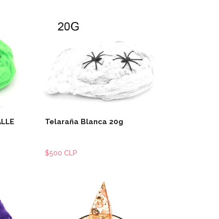
les
Ver detalles
ALLE
Telaraña Blanca 20g
$500 CLP