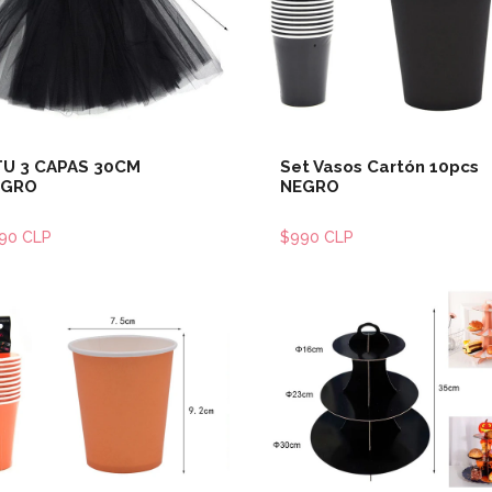
Ver detalles
Ver detal
U 3 CAPAS 30CM
Set Vasos Cartón 10pcs
RGRO
NEGRO
990 CLP
$990 CLP
Ver detalles
Ver detal