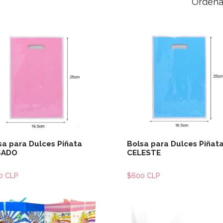
Ordena
Ver detalles
Ver detal
sa para Dulces Piñata
Bolsa para Dulces Piñat
SADO
CELESTE
0 CLP
$600 CLP