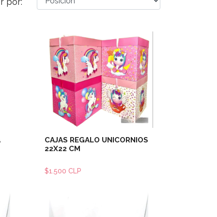
r por:
les
Ver detalles
a
CAJAS REGALO UNICORNIOS
22X22 CM
$1.500 CLP