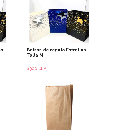
les
Ver detalles
as
Bolsas de regalo Estrellas
Talla M
$900 CLP
les
Ver detalles