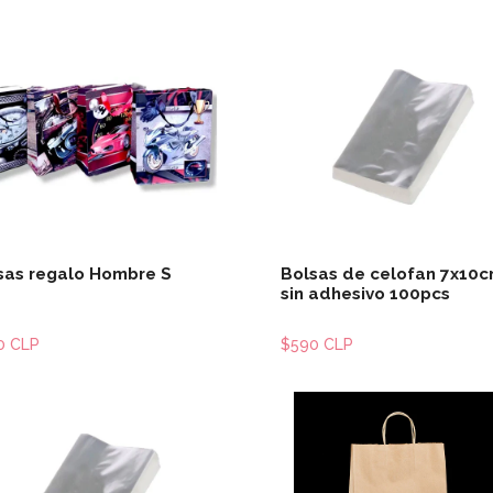
Ver detalles
Ver detal
sas regalo Hombre S
Bolsas de celofan 7x10
sin adhesivo 100pcs
0 CLP
$590 CLP