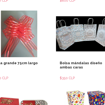
0 CLP
$800 CLP
Ver detalles
Ver detal
ta grande 75cm largo
Bolsa mándalas diseño
ambas caras
0 CLP
$350 CLP