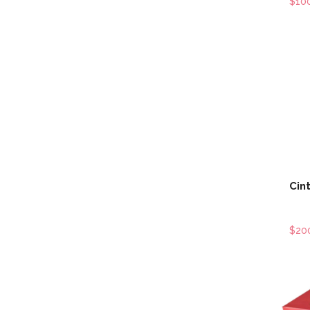
$10
Cin
$20