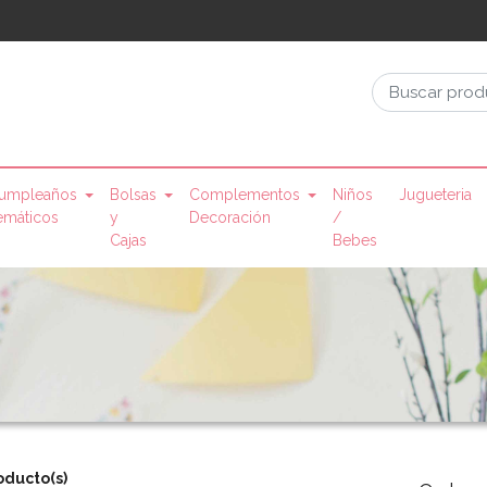
umpleaños
Bolsas
Complementos
Niños
Jugueteria
emáticos
y
Decoración
/
Cajas
Bebes
oducto(s)