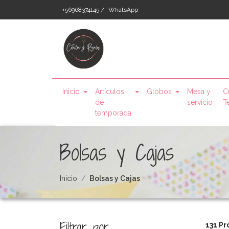
+56968374145 /
WhatsApp
Inicio
Artículos
Globos
Mesa y
C
de
servicio
T
temporada
Bolsas y Cajas
Inicio
Bolsas y Cajas
Filtrar por
131 Pr