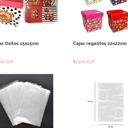
Ver detalles
Ver detal
as Ositos 15x15cm
Cajas regalitos 22x22cm
000 CLP
$1.500 CLP
Ver detalles
Ver detal