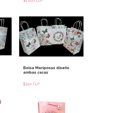
$1.000 CLP
les
Ver detalles
Bolsa Mariposas diseño
ambas caras
$350 CLP