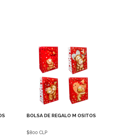
lles
Ver detalles
OS
BOLSA DE REGALO M OSITOS
BOLSA DE
$800 CLP
$1.000 CLP