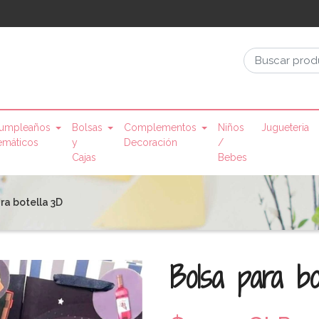
umpleaños
Bolsas
Complementos
Niños
Jugueteria
emáticos
y
Decoración
/
Cajas
Bebes
ra botella 3D
Bolsa para bo