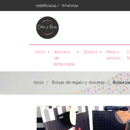
+56968374145 /
WhatsApp
Inicio
Artículos
Globos
Mesa y
C
de
servicio
T
temporada
Inicio
Bolsas de regalo y dulceras
Bolsa pa