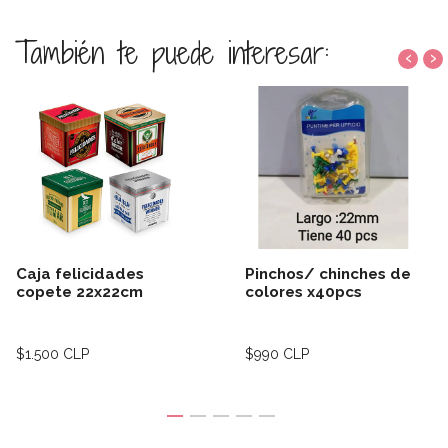
También te puede interesar:
‹
›
Caja felicidades
Pinchos/ chinches de
copete 22x22cm
colores x40pcs
$1.500 CLP
$990 CLP