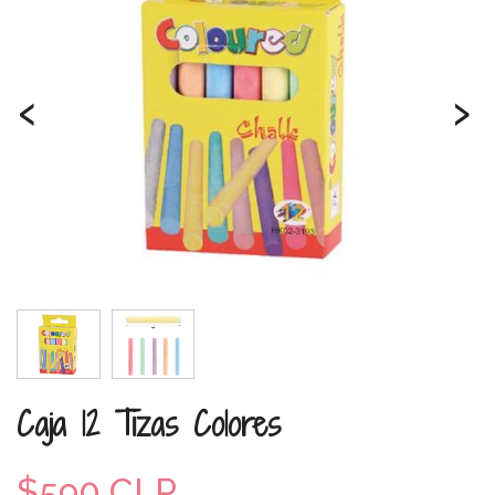
‹
›
Caja 12 Tizas Colores
$590 CLP