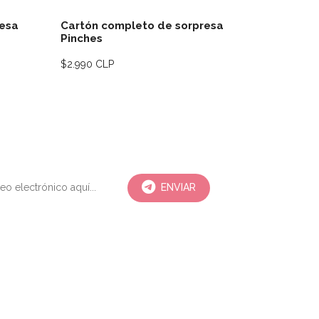
resa
Cartón completo de sorpresa
Cartón c
Pinches
CRECENCI
$2.990 CLP
Agotado
ENVIAR