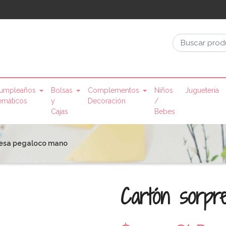
umpleaños
Bolsas
Complementos
Niños
Jugueteria
emáticos
y
Decoración
/
Cajas
Bebes
resa pegaloco mano
Cartón sorpr