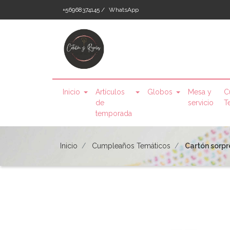
+56968374145 /
WhatsApp
Inicio
Artículos
Globos
Mesa y
C
de
servicio
T
temporada
Inicio
Cumpleaños Temáticos
Cartón sorp