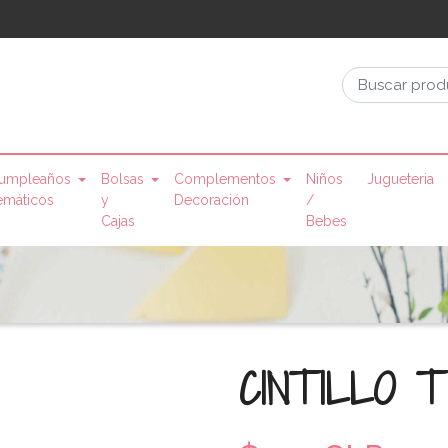
umpleaños
Bolsas
Complementos
Niños
Jugueteria
emáticos
y
Decoración
/
Cajas
Bebes
CINTILLO T