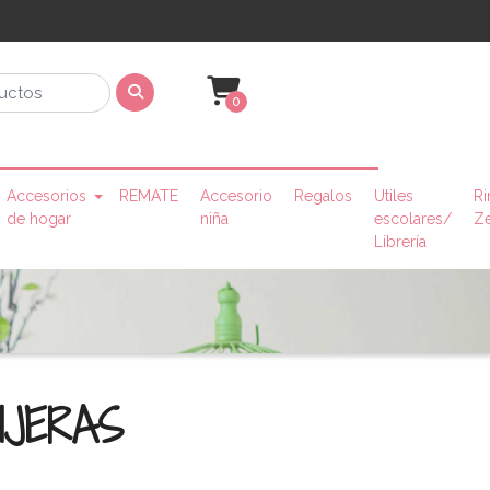
0
Accesorios
REMATE
Accesorio
Regalos
Utiles
Ri
de hogar
niña
escolares/
Z
Librería
IJERAS