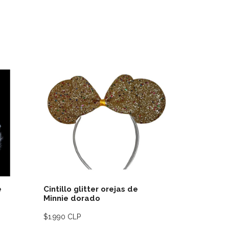
lles
Ver detalles
arro
e
Cintillo glitter orejas de
Cintillo g
Minnie dorado
rojo/ros
$1.990 CLP
$1.990 CLP