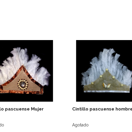
Ver detalles
Ver deta
Agregar al carro
Agregar al c
llo pascuense Mujer
Cintillo pascuense hombr
do
Agotado