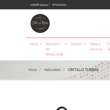
+56968374145 /
WhatsApp
Inicio
Artículos
Globos
Mesa y
C
de
servicio
T
temporada
Inicio
Halloween
CINTILLO TIJERAS