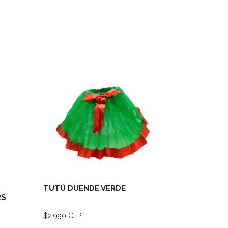
lles
Ver detalles
TUTÚ DUENDE VERDE
Bombitas
RS
llenador
$2.990 CLP
$1.000 CLP