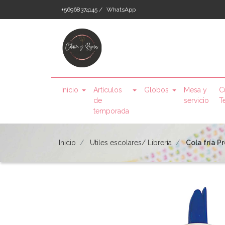
+56968374145 /
WhatsApp
Inicio
Artículos
Globos
Mesa y
C
de
servicio
T
temporada
Inicio
Utiles escolares/ Librería
Cola fría P