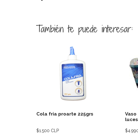
También te puede interesar:
Ver detalles
Cola fria proarte 225grs
Vaso 
luces
$1.500 CLP
$4.99