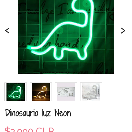
‹
›
Dinosaurio luz Neon
$3.990 CLP