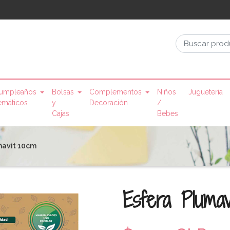
umpleaños
Bolsas
Complementos
Niños
Jugueteria
emáticos
y
Decoración
/
Cajas
Bebes
mavit 10cm
Esfera Plumav