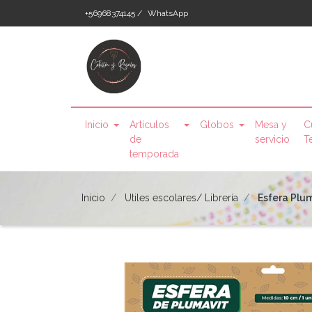
+56968374145 /
WhatsApp
Inicio
Artículos
Globos
Mesa y
C
de
servicio
T
temporada
Inicio
Utiles escolares/ Librería
Esfera Plu