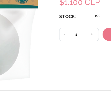
$1.100 CLP
100
STOCK:
-
+