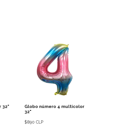
lles
Ver detalles
 32"
Globo número 4 multicolor
Globo núm
32"
$890 CLP
$890 CLP