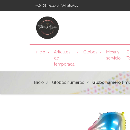
+56968374145 /
WhatsApp
Inicio
Artículos
Globos
Mesa y
C
de
servicio
T
temporada
Inicio
Globos numeros
Globo número 1 mul