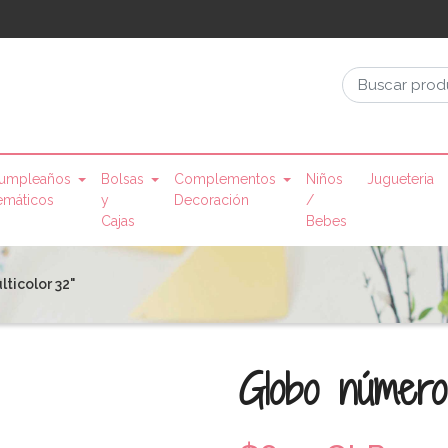
umpleaños
Bolsas
Complementos
Niños
Jugueteria
emáticos
y
Decoración
/
Cajas
Bebes
ticolor 32"
Globo número 