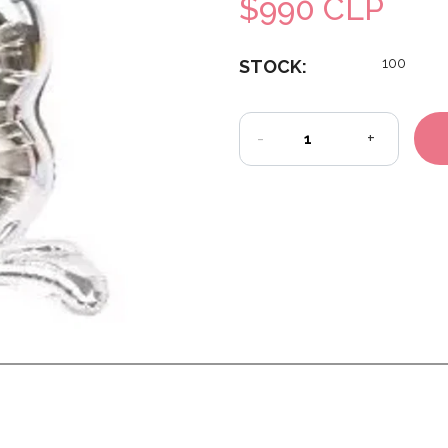
$990 CLP
100
STOCK:
-
+