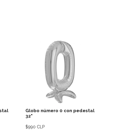
lles
Ver detalles
stal
Globo número 0 con pedestal
Globo nú
32"
32"
$990 CLP
$990 CLP