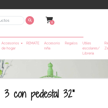
0
Accesorios
REMATE
Accesorio
Regalos
Utiles
Ri
de hogar
niña
escolares/
Z
Librería
 3 con pedestal 32"