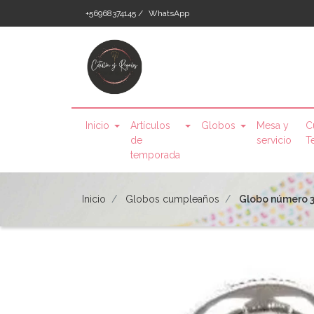
+56968374145 /
WhatsApp
Inicio
Artículos
Globos
Mesa y
C
de
servicio
T
temporada
Inicio
Globos cumpleaños
Globo número 3