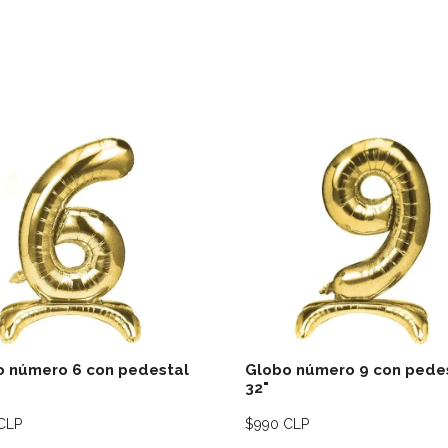
Ver detalles
Ver deta
o número 6 con pedestal
Globo número 9 con pede
32"
CLP
$990 CLP