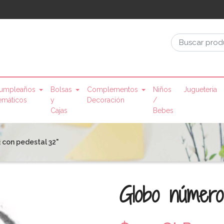
umpleaños
Bolsas
Complementos
Niños
Jugueteria
emáticos
y
Decoración
/
Cajas
Bebes
 con pedestal 32"
Globo número