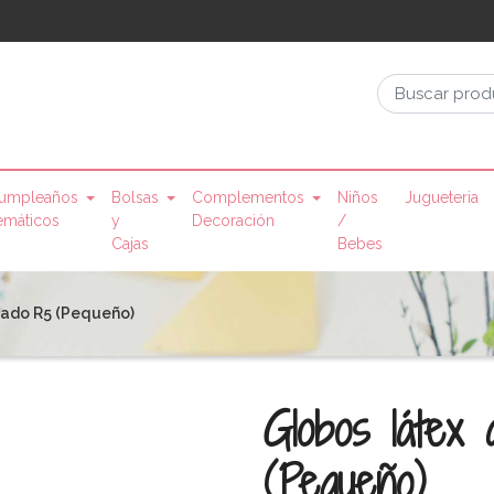
umpleaños
Bolsas
Complementos
Niños
Jugueteria
emáticos
y
Decoración
/
Cajas
Bebes
mado R5 (Pequeño)
Globos látex
(Pequeño)