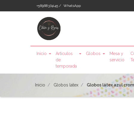
+56968374145 /
WhatsApp
Inicio
Artículos
Globos
Mesa y
C
de
servicio
T
temporada
Inicio
Globos latex
Globos látex azul cro