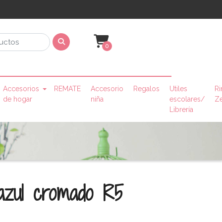
0
Accesorios
REMATE
Accesorio
Regalos
Utiles
Ri
de hogar
niña
escolares/
Z
Librería
 azul cromado R5