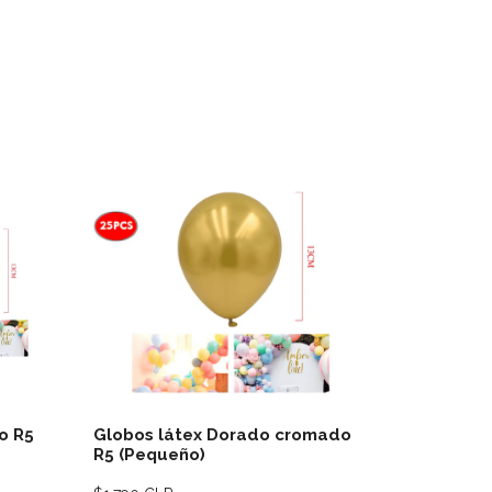
lles
Ver detalles
o R5
Globos látex Dorado cromado
Globos lá
R5 (Pequeño)
cromado 