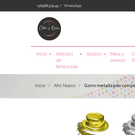
+56968374145 /
WhatsApp
Inicio
Artículos
Globos
Mesa y
C
de
servicio
T
temporada
Inicio
Año Nuevo
Gorro metalizado con pel