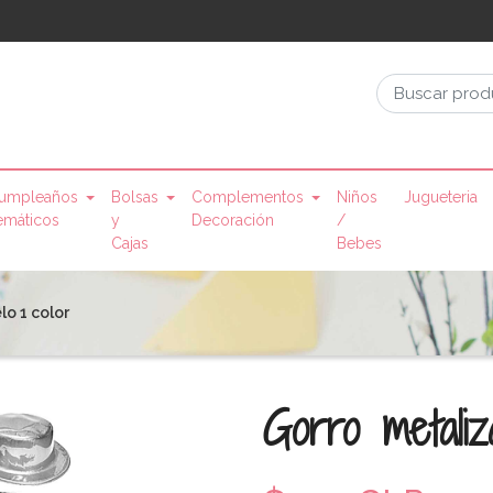
umpleaños
Bolsas
Complementos
Niños
Jugueteria
emáticos
y
Decoración
/
Cajas
Bebes
o 1 color
Gorro metaliz