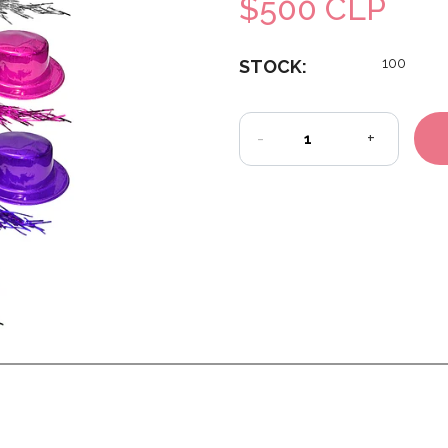
$500 CLP
100
STOCK:
-
+