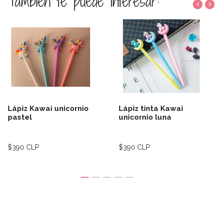
También te puede interesar:
‹
›
Lápiz Kawai unicornio
Lápiz tinta Kawai
pastel
unicornio luna
$390 CLP
$390 CLP