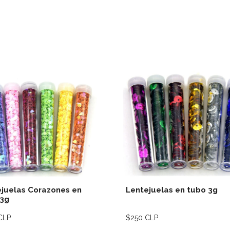
Ver detalles
Ver deta
juelas Corazones en
Lentejuelas en tubo 3g
 3g
CLP
$250 CLP