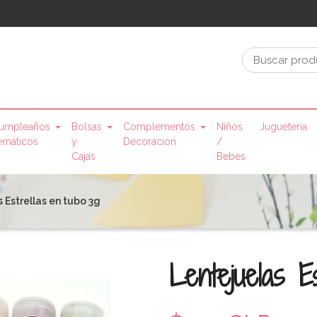
umpleaños
Bolsas
Complementos
Niños
Jugueteria
emáticos
y
Decoración
/
Cajas
Bebes
 Estrellas en tubo 3g
Lentejuelas E