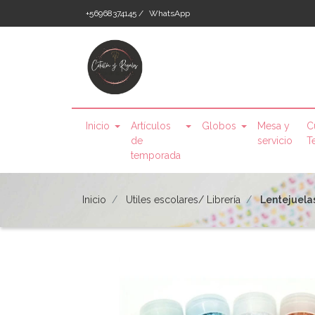
+56968374145 /
WhatsApp
Inicio
Artículos
Globos
Mesa y
C
de
servicio
T
temporada
Inicio
Utiles escolares/ Librería
Lentejuelas