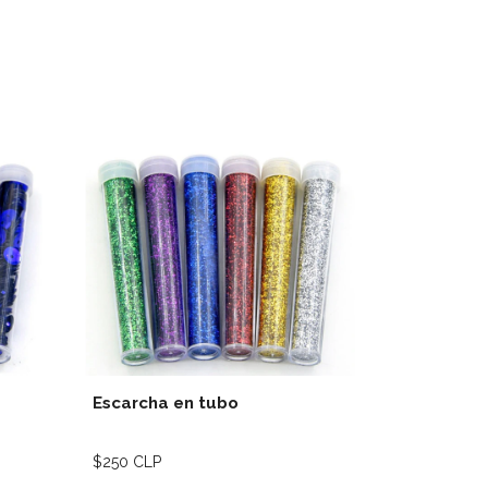
lles
Ver detalles
Escarcha en tubo
colet scr
$250 CLP
$700 CLP