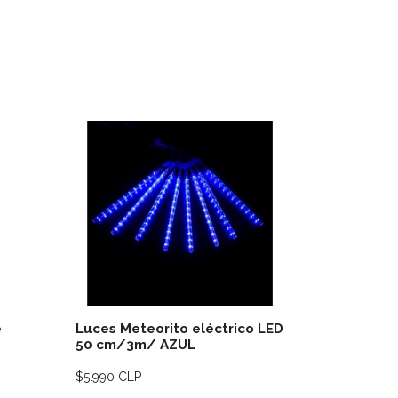
lles
Ver detalles
e
Luces Meteorito eléctrico LED
Árbol sol
50 cm/3m/ AZUL
$5.990 CLP
$14.990 CL