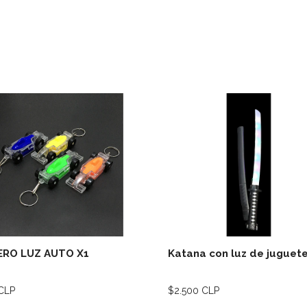
Ver detalles
Ver deta
ERO LUZ AUTO X1
Katana con luz de juguet
CLP
$2.500 CLP