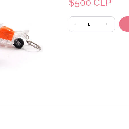
$500 CLP
-
+