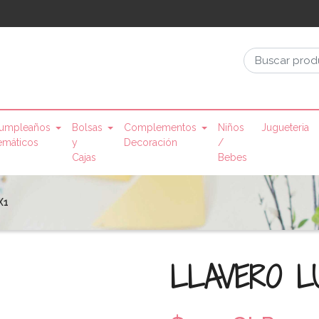
umpleaños
Bolsas
Complementos
Niños
Jugueteria
emáticos
y
Decoración
/
Cajas
Bebes
X1
LLAVERO L