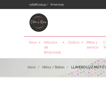
+56968374145 /
WhatsApp
Inicio
Artículos
Globos
Mesa y
C
de
servicio
T
temporada
Inicio
Niños / Bebes
LLAVERO LUZ MOTO 