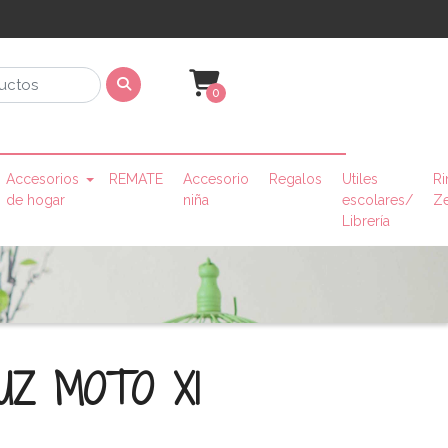
0
Accesorios
REMATE
Accesorio
Regalos
Utiles
Ri
de hogar
niña
escolares/
Z
Librería
UZ MOTO X1