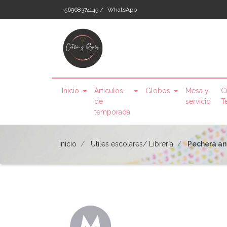
+56968374145 /
WhatsApp
Inicio
Artículos
Globos
Mesa y
C
de
servicio
T
temporada
Inicio
Utiles escolares/ Librería
Pechera an