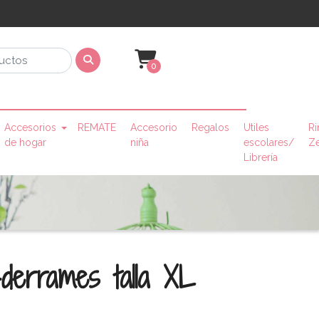
0
Accesorios
REMATE
Accesorio
Regalos
Utiles
Ri
de hogar
niña
escolares/
Z
Librería
-derrames talla XL