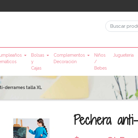
umpleaños
Bolsas
Complementos
Niños
Jugueteria
emáticos
y
Decoración
/
Cajas
Bebes
ti-derrames talla XL
Pechera anti