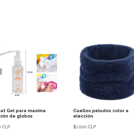
Ver detalles
Ver deta
oat Gel para maxima
Cuellos peludos color a
ión de globos
elección
0 CLP
$1.000 CLP