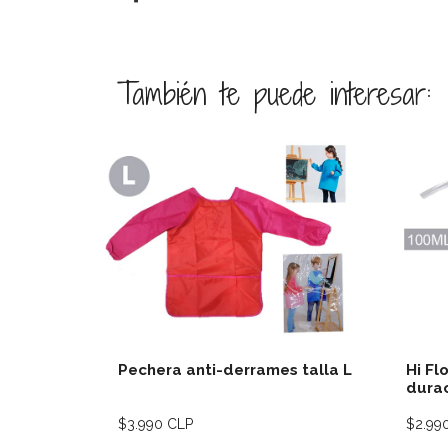
También te puede interesar:
Ver detalles
Pechera anti-derrames talla L
Hi Fl
durac
$3.990 CLP
$2.99