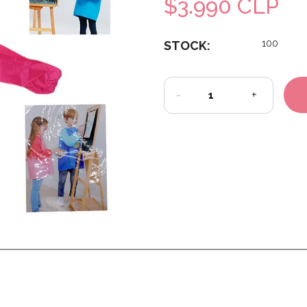
$3.990 CLP
100
STOCK:
-
+