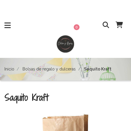
0
Inicio
Bolsas de regalo y dulceras
Saquito Kraft
Saquito Kraft