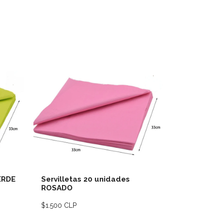
lles
Ver detalles
ERDE
Servilletas 20 unidades
Servillet
ROSADO
CELESTE
$1.500 CLP
$1.500 CLP