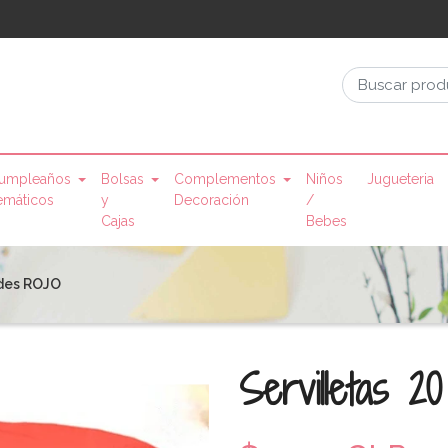
umpleaños
Bolsas
Complementos
Niños
Jugueteria
emáticos
y
Decoración
/
Cajas
Bebes
ades ROJO
Servilletas 2