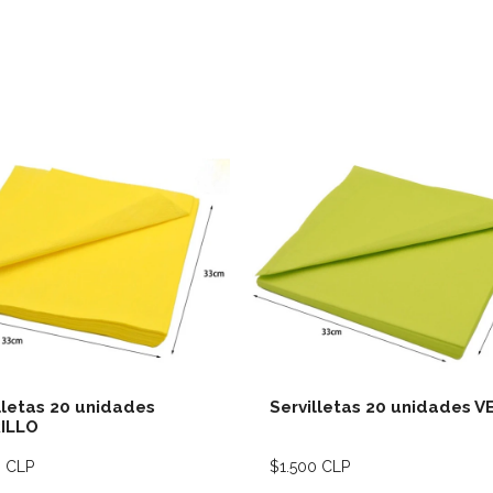
Ver detalles
Ver deta
lletas 20 unidades
Servilletas 20 unidades V
ILLO
0 CLP
$1.500 CLP