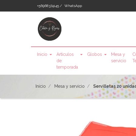
+56968374145 /
WhatsApp
Inicio
Artículos
Globos
Mesa y
C
de
servicio
T
temporada
Inicio
Mesa y servicio
Servilletas 20 unid