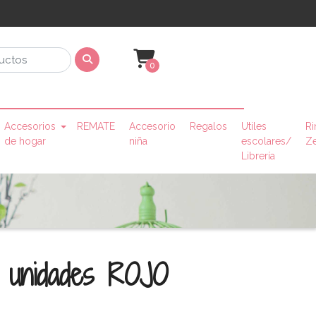
0
Accesorios
REMATE
Accesorio
Regalos
Utiles
Ri
de hogar
niña
escolares/
Z
Librería
0 unidades ROJO