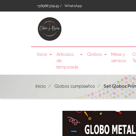
+56968374145 /
WhatsApp
Inicio
Artículos
Globos
Mesa y
C
de
servicio
T
temporada
Inicio
Globos cumpleaños
Set Globos Pri