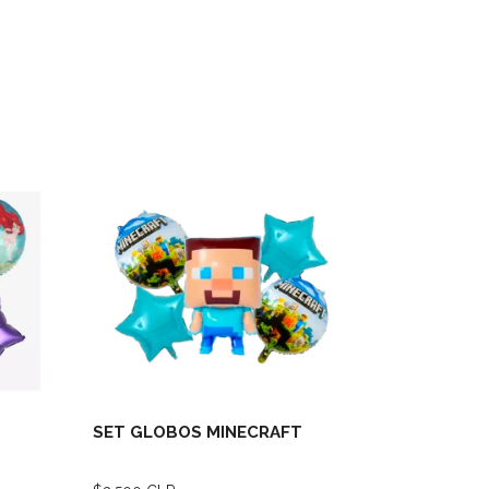
lles
Ver detalles
SET GLOBOS MINECRAFT
SET GLO