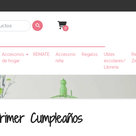
0
Accesorios
REMATE
Accesorio
Regalos
Utiles
Ri
de hogar
niña
escolares/
Z
Librería
rimer Cumpleaños