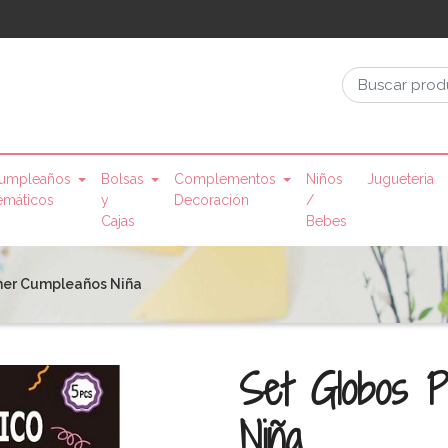
umpleaños
Bolsas
Complementos
Niños
Jugueteria
emáticos
y
Decoración
/
Cajas
Bebes
mer Cumpleaños Niña
Set Globos P
Niña