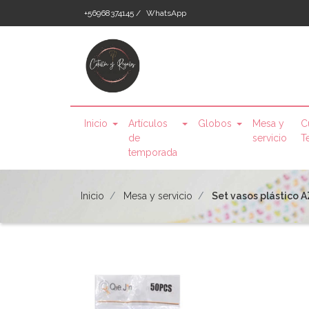
+56968374145 /
WhatsApp
Inicio
Artículos
Globos
Mesa y
C
de
servicio
T
temporada
Inicio
Mesa y servicio
Set vasos plástico 