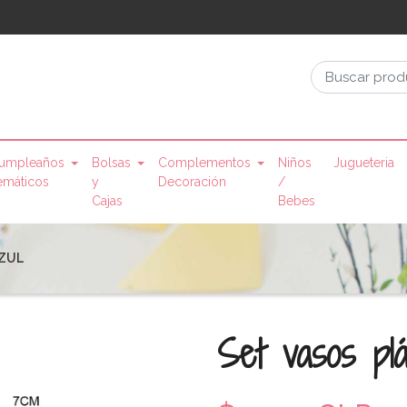
umpleaños
Bolsas
Complementos
Niños
Jugueteria
emáticos
y
Decoración
/
Cajas
Bebes
AZUL
Set vasos pl