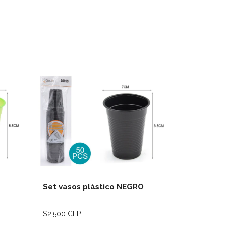
lles
Ver detalles
Set vasos plástico NEGRO
Set vasos
$2.500 CLP
$2.500 CLP