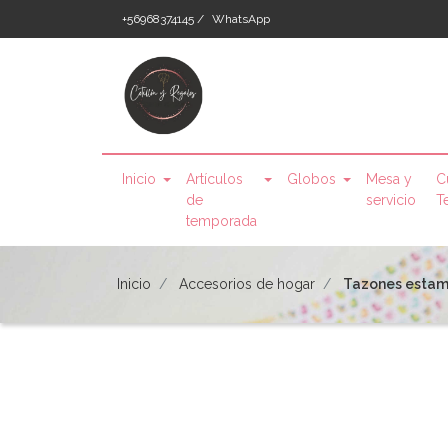
+56968374145 /
WhatsApp
Inicio
Artículos
Globos
Mesa y
C
de
servicio
T
temporada
Inicio
Accesorios de hogar
Tazones esta