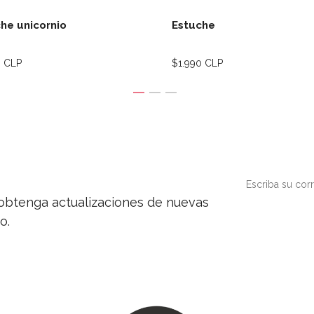
he unicornio
Estuche
0 CLP
$1.990 CLP
y obtenga actualizaciones de nuevas
o.