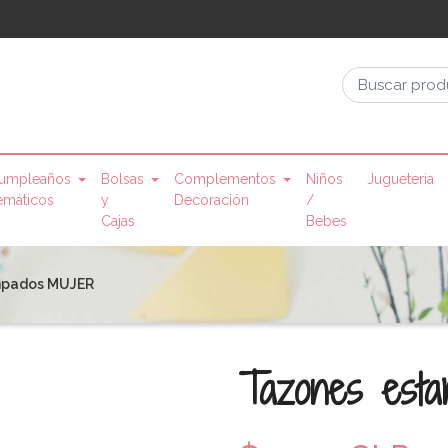
umpleaños
Bolsas
Complementos
Niños
Jugueteria
emáticos
y
Decoración
/
Cajas
Bebes
mpados MUJER
Tazones est