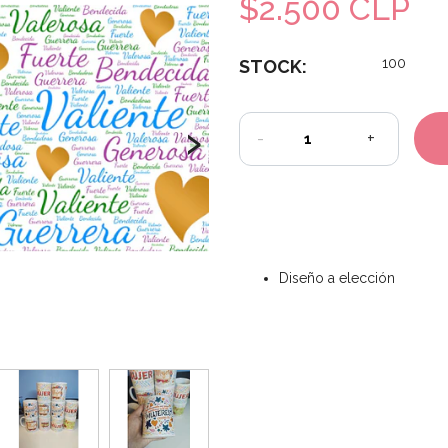
$2.500 CLP
100
STOCK:
›
-
+
Diseño a elección