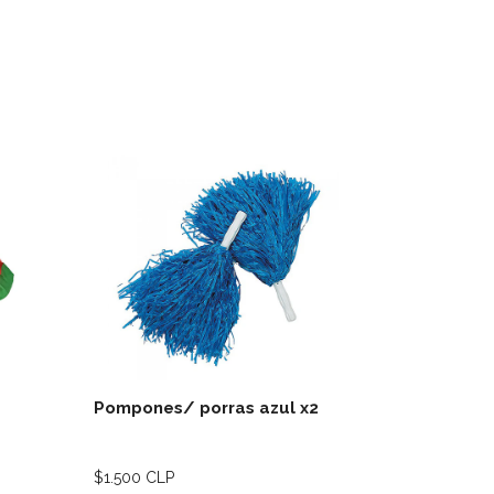
lles
Ver detalles
Pompones/ porras azul x2
PUNTILLA
$1.500 CLP
$1.000 CLP