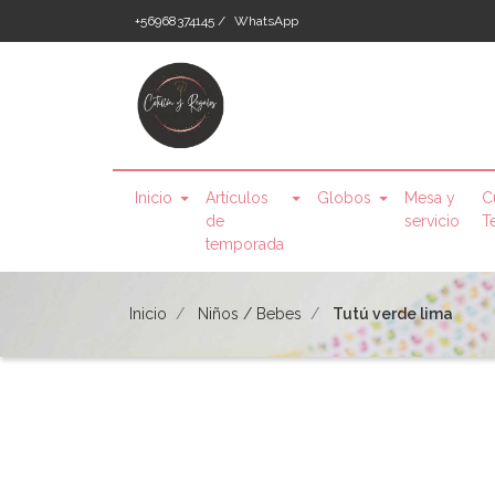
+56968374145 /
WhatsApp
Inicio
Artículos
Globos
Mesa y
C
de
servicio
T
temporada
Inicio
Niños / Bebes
Tutú verde lima