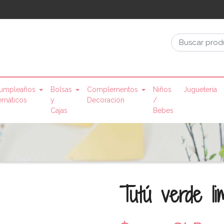
umpleaños
Bolsas
Complementos
Niños
Jugueteria
emáticos
y
Decoración
/
Cajas
Bebes
Tutú verde li