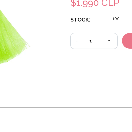
$1.990 CLP
100
STOCK:
-
+