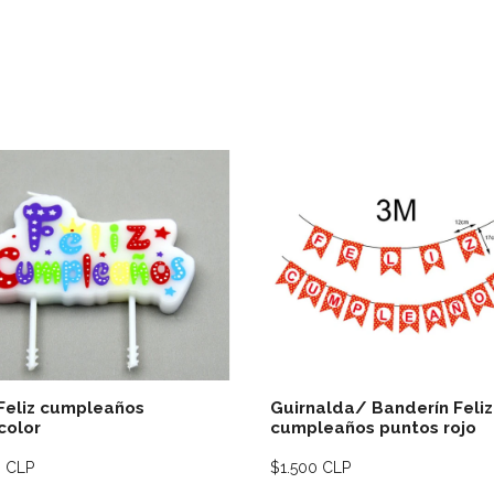
Ver detalles
Ver deta
Feliz cumpleaños
Guirnalda/ Banderín Feliz
color
cumpleaños puntos rojo
0 CLP
$1.500 CLP