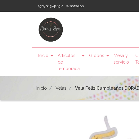
+56968374145 /
WhatsApp
Inicio
Artículos
Globos
Mesa y
C
de
servicio
T
temporada
Inicio
Velas
Vela Feliz Cumpleaños DORA