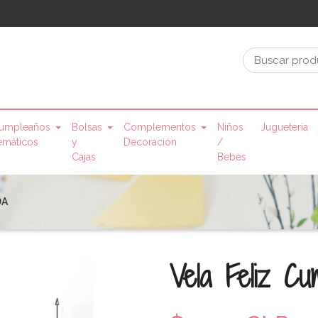
umpleaños
Bolsas
Complementos
Niños
Jugueteria
emáticos
y
Decoración
/
Cajas
Bebes
DA
Vela Feliz 