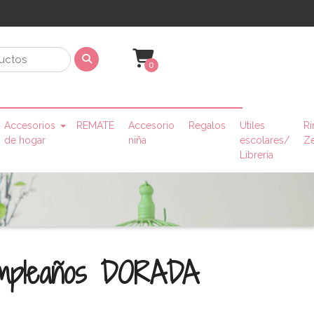
0
Accesorios
REMATE
Accesorio
Regalos
Utiles
Ri
de hogar
niña
escolares/
Z
Librería
Cumpleaños DORADA