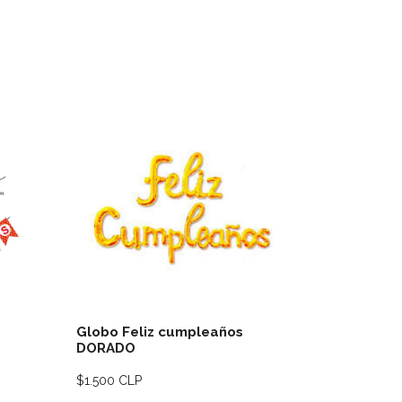
lles
Ver detalles
Globo Feliz cumpleaños
Globo Fe
DORADO
GOLD
$1.500 CLP
$1.500 CLP