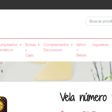
umpleaños
Bolsas
Complementos
Niños
Jugueteria
emáticos
y
Decoración
/
Cajas
Bebes
 2
Vela número m