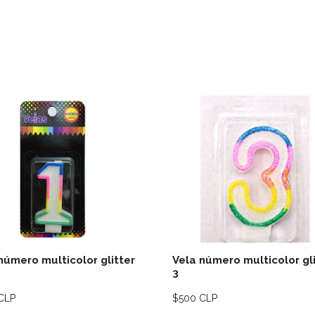
Ver detalles
Ver deta
número multicolor glitter
Vela número multicolor gli
3
CLP
$500 CLP