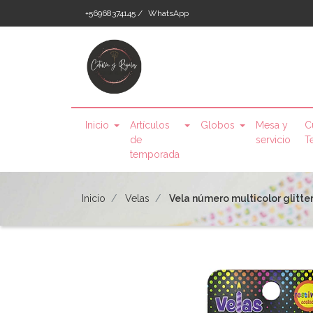
+56968374145 /
WhatsApp
Inicio
Artículos
Globos
Mesa y
C
de
servicio
T
temporada
Inicio
Velas
Vela número multicolor glitter