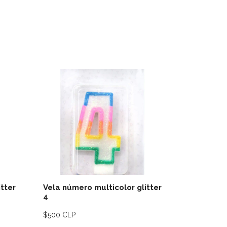
lles
Ver detalles
tter
Vela número multicolor glitter
Vela núme
4
5
$500 CLP
$500 CLP