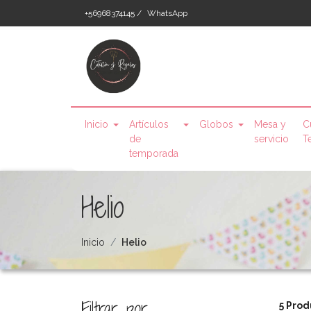
+56968374145 /
WhatsApp
Inicio
Artículos
Globos
Mesa y
C
de
servicio
T
temporada
Helio
Inicio
Helio
Filtrar por
5 Prod