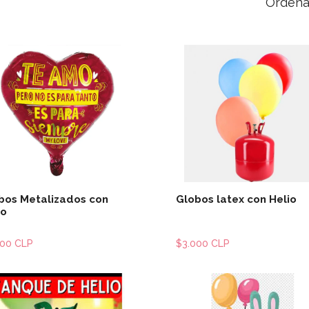
Ordena
Ver detalles
Ver detal
bos Metalizados con
Globos latex con Helio
io
000 CLP
$3.000 CLP