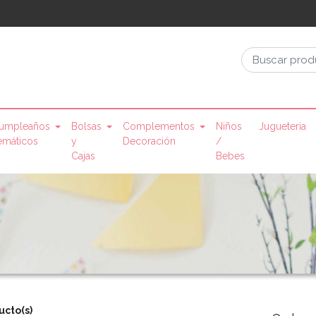
umpleaños
Bolsas
Complementos
Niños
Jugueteria
emáticos
y
Decoración
/
Cajas
Bebes
ucto(s)