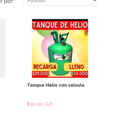
r por:
les
Ver detalles
Tanque Helio con valvula
$35.000 CLP