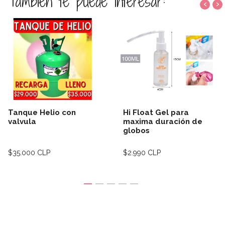
También te puede interesar:
‹
›
Tanque Helio con
Hi Float Gel para
valvula
maxima duración de
globos
$35.000 CLP
$2.990 CLP