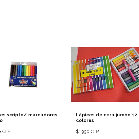
Ver detalles
Ver deta
es scripto/ marcadores
Lápices de cera jumbo 12
o
colores
0 CLP
$1.990 CLP