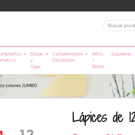
umpleaños
Bolsas
Complementos
Niños
Jugueteria
emáticos
y
Decoración
/
Cajas
Bebes
 12 colores JUMBO
Lápices de 1