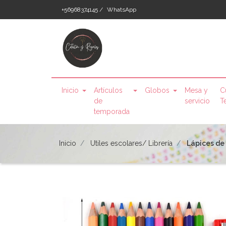
+56968374145 /
WhatsApp
Inicio
Artículos
Globos
Mesa y
C
de
servicio
T
temporada
Inicio
Utiles escolares/ Librería
Lápices de