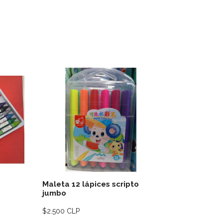
lles
Ver detalles
Maleta 12 lápices scripto
Caja Lápi
jumbo
2 lápices 
$2.500 CLP
$1.990 CLP