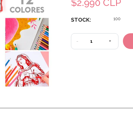
$2.990 CLP
100
STOCK:
-
+