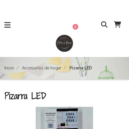
0
Inicio
Accesorios de hogar
Pizarra LED
Pizarra LED