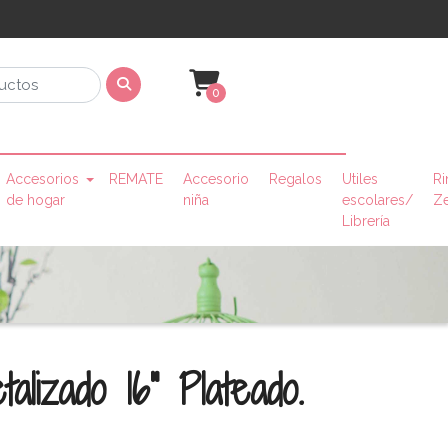
0
Accesorios
REMATE
Accesorio
Regalos
Utiles
Ri
de hogar
niña
escolares/
Z
Librería
alizado 16" Plateado.