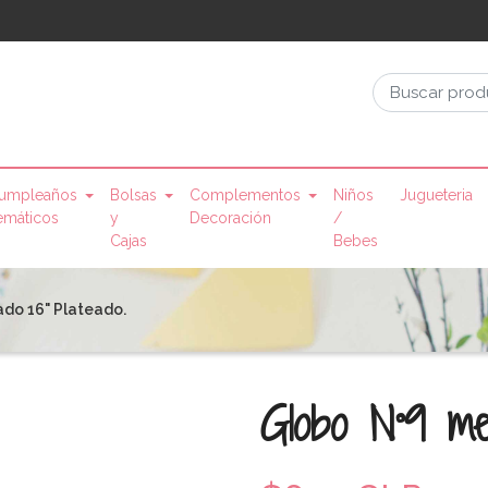
umpleaños
Bolsas
Complementos
Niños
Jugueteria
emáticos
y
Decoración
/
Cajas
Bebes
ado 16" Plateado.
Globo N°9 met