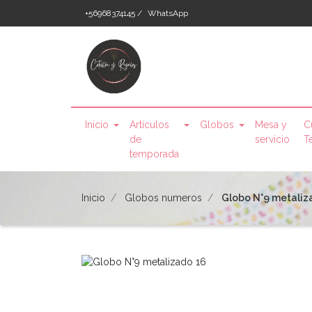
+56968374145 /
WhatsApp
Inicio
Artículos
Globos
Mesa y
C
de
servicio
T
temporada
Inicio
Globos numeros
Globo N°9 metaliz