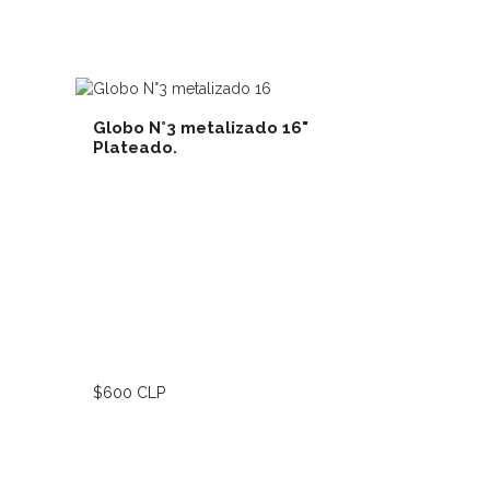
Globo N°3 metalizado 16"
Globo N°4
Plateado.
Plateado
lles
Ver detalles
$600 CLP
$600 CLP